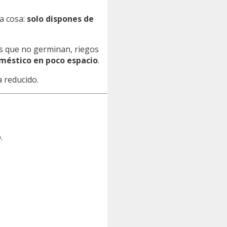
na cosa:
solo dispones de
as que no germinan, riegos
oméstico en poco espacio
.
a reducido.
.