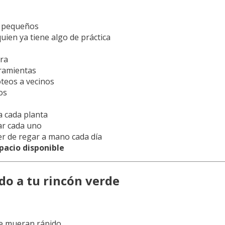
s pequeños
uien ya tiene algo de práctica
ura
rramientas
teos a vecinos
os
 cada planta
ar cada uno
r de regar a mano cada día
pacio disponible
o a tu rincón verde
se mueran rápido.