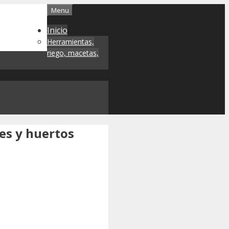
Menu
Inicio
Herramientas,
riego, macetas,
nes y huertos