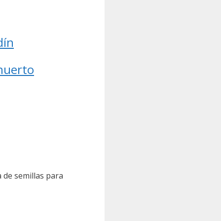
dín
 huerto
 de semillas para