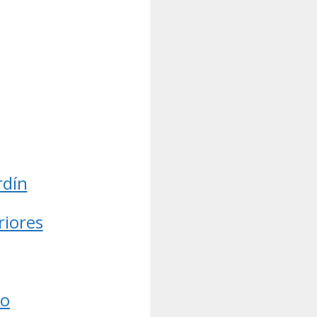
rdín
riores
co