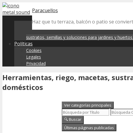
Skip
Paracuellos
to
content
Haz que tu terraza, balcón o patio se convier
sustratos, semillas y soluciones para jardines y huerto
Políticas
Cookies
Legales
Privacidad
Herramientas, riego, macetas, sustra
domésticos
Ver categorías principales
🔍 Buscar
Últimas páginas publicadas