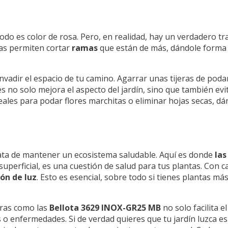
odo es color de rosa. Pero, en realidad, hay un verdadero tr
las permiten cortar
ramas
que están de más, dándole forma 
nvadir el espacio de tu camino. Agarrar unas tijeras de poda
s no solo mejora el aspecto del jardín, sino que también ev
ales para podar flores marchitas o eliminar hojas secas, dá
 trata de mantener un ecosistema saludable. Aquí es donde
las
superficial, es una cuestión de salud para tus plantas. Con 
ión de luz
. Esto es esencial, sobre todo si tienes plantas m
eras como las
Bellota 3629 INOX-GR25 MB
no solo facilita e
s o enfermedades. Si de verdad quieres que tu jardín luzca 