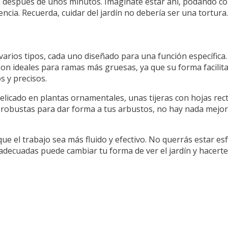
después de unos minutos. Imagínate estar ahí, podando con 
ncia. Recuerda, cuidar del jardín no debería ser una tortura.
varios tipos, cada uno diseñado para una función específica. 
on ideales para ramas más gruesas, ya que su forma facilita 
 y precisos.
delicado en plantas ornamentales, unas tijeras con hojas rect
 robustas para dar forma a tus arbustos, no hay nada mejor
ra que el trabajo sea más fluido y efectivo. No querrás estar 
adecuadas puede cambiar tu forma de ver el jardín y hacert