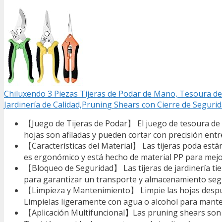
Chiluxendo 3 Piezas Tijeras de Podar de Mano, Tesoura de 
Jardinería de Calidad,Pruning Shears con Cierre de Seguri
【Juego de Tijeras de Podar】 El juego de tesoura de p
hojas son afiladas y pueden cortar con precisión entr
【Características del Material】 Las tijeras poda están
es ergonómico y está hecho de material PP para mejor
【Bloqueo de Seguridad】 Las tijeras de jardinería ti
para garantizar un transporte y almacenamiento seguro
【Limpieza y Mantenimiento】 Limpie las hojas después 
Límpielas ligeramente con agua o alcohol para mantene
【Aplicación Multifuncional】Las pruning shears son a