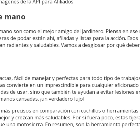
Imágenes de la API para Afiliados
de mano
 de mano son como el mejor amigo del jardinero. Piensa en e
jeras de podar están ahí, afiladas y listas para la acción. E
an radiantes y saludables. Vamos a desglosar por qué deber
as, fácil de manejar y perfectas para todo tipo de trabajos
as convierte en un imprescindible para cualquier aficionado a
odas de usar, sino que también te ayudan a evitar lesiones e
manos cansadas, ¡un verdadero lujo!
 más precisos en comparación con cuchillos o herramientas 
ejor y crezcan más saludables. Por si fuera poco, estas tije
ue una motosierra. En resumen, son la herramienta perfecta