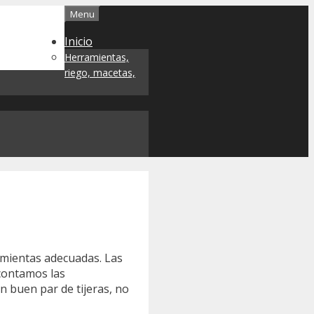
Menu
Inicio
Herramientas,
riego, macetas,
ramientas adecuadas. Las
 contamos las
n buen par de tijeras, no