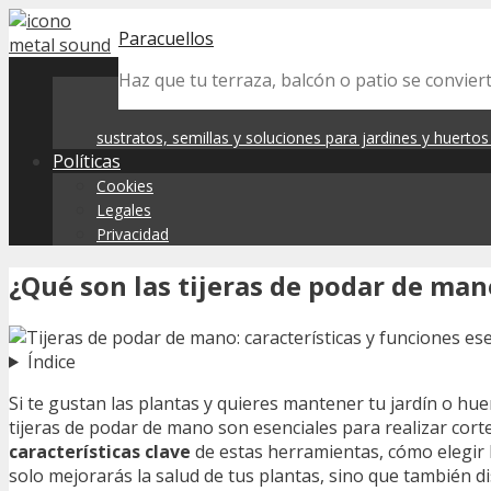
Skip
Paracuellos
to
content
Haz que tu terraza, balcón o patio se convier
sustratos, semillas y soluciones para jardines y huerto
Políticas
Cookies
Legales
Privacidad
¿Qué son las tijeras de podar de ma
Índice
Si te gustan las plantas y quieres mantener tu jardín o h
tijeras de podar de mano son esenciales para realizar corte
características clave
de estas herramientas, cómo elegir 
solo mejorarás la salud de tus plantas, sino que también di