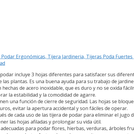
Podar Ergonómicas, Tijera Jardineria, Tijeras Poda Fuertes 
dad
odar incluye 3 hojas diferentes para satisfacer sus diferen
e las plantas. Es una buena ayuda para su trabajo de jardiner
 hechas de acero inoxidable, que es duro y no se oxida fáci
ar la estabilidad y la comodidad de agarre.
enen una función de cierre de seguridad. Las hojas se bloq
s, evitar la apertura accidental y son fáciles de operar.
de cada uso de las tijera de podar para eliminar el jugo de
r las hojas afiladas y prolongar su vida útil.
decuadas para podar flores, hierbas, verduras, árboles frut