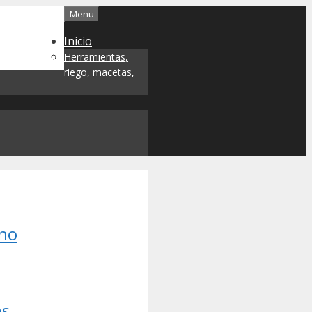
Menu
Inicio
Herramientas,
riego, macetas,
ano
as