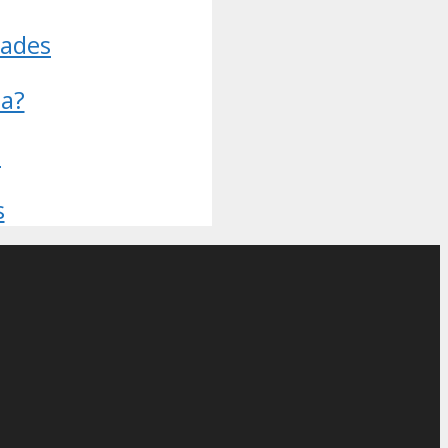
dades
ha?
o
s