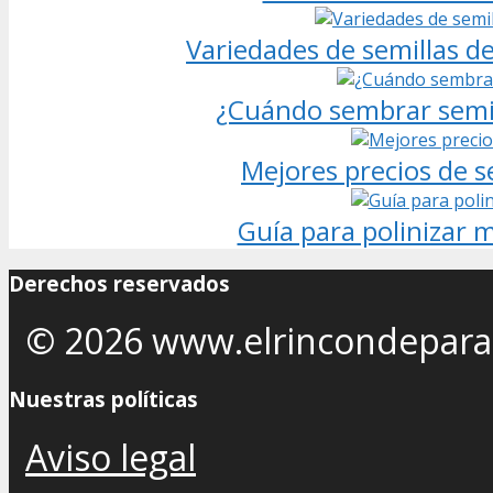
Variedades de semillas d
¿Cuándo sembrar semil
Mejores precios de 
Guía para polinizar 
Derechos reservados
© 2026 www.elrincondepara
Nuestras políticas
Aviso legal