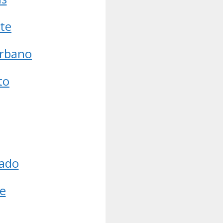
ate
urbano
to
nado
e