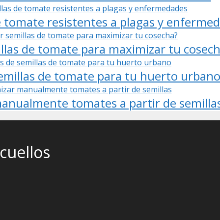
e tomate resistentes a plagas y enferme
las de tomate para maximizar tu cosec
semillas de tomate para tu huerto urban
manualmente tomates a partir de semilla
cuellos