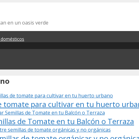
tan en un oasis verde
s domésticos
ano
e tomate para cultivar en tu huerto urb
llas de Tomate en tu Balcón o Terraza
millas de tomate orgánicas y no orgánic