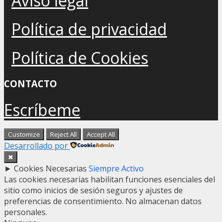
Aviso legal
Política de privacidad
Política de Cookies
CONTACTO
Escríbeme
Customize
Reject All
Accept All
Desarrollado por
✖
►
Cookies Necesarias
Siempre Activo
Las cookies necesarias habilitan funciones esenciales del
sitio como inicios de sesión seguros y ajustes de
preferencias de consentimiento. No almacenan datos
personales.