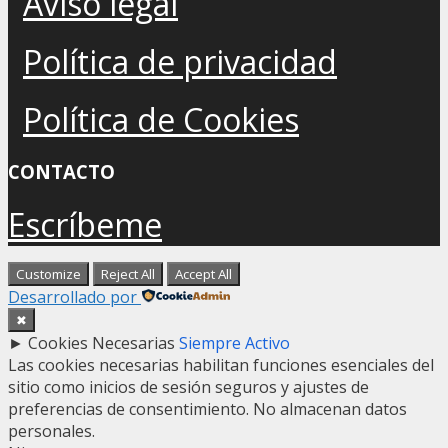
Aviso legal
Política de privacidad
Política de Cookies
CONTACTO
Escríbeme
Customize
Reject All
Accept All
Desarrollado por
✖
►
Cookies Necesarias
Siempre Activo
Las cookies necesarias habilitan funciones esenciales del
sitio como inicios de sesión seguros y ajustes de
preferencias de consentimiento. No almacenan datos
personales.