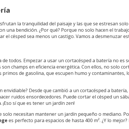
ría
isfrutan la tranquilidad del paisaje y las que se estresan solo
on una bendición. ¿Por qué? Porque no solo hacen el trabajo
r el césped sea menos un castigo. Vamos a desmenuzar estas
a de todos. Empezar a usar un cortacésped a batería no es s
s son champs en eficiencia energética. Con ellos, no solo cor
sus primos de gasolina, que escupen humo y contaminantes, l
dín envidiable? Desde que cambió a un cortacésped a batería,
i hacer ruidos ensordecedores. Puede cortar el césped un s
 ¡Eso sí que es tener un jardín zen!
e solo necesitan mantener un jardín pequeño o mediano. Po
ange
es perfecto para espacios de hasta 400 m². ¿Y lo mejor?