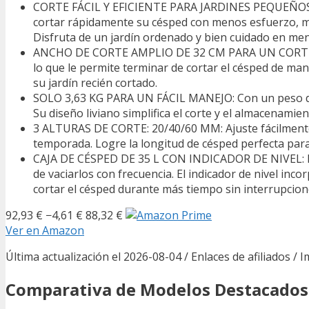
CORTE FÁCIL Y EFICIENTE PARA JARDINES PEQUEÑOS: El 
cortar rápidamente su césped con menos esfuerzo, ma
Disfruta de un jardín ordenado y bien cuidado en me
ANCHO DE CORTE AMPLIO DE 32 CM PARA UN CORTE MÁS
lo que le permite terminar de cortar el césped de ma
su jardín recién cortado.
SOLO 3,63 KG PARA UN FÁCIL MANEJO: Con un peso de s
Su diseño liviano simplifica el corte y el almacenami
3 ALTURAS DE CORTE: 20/40/60 MM: Ajuste fácilmente 
temporada. Logre la longitud de césped perfecta para
CAJA DE CÉSPED DE 35 L CON INDICADOR DE NIVEL: La g
de vaciarlos con frecuencia. El indicador de nivel i
cortar el césped durante más tiempo sin interrupcion
92,93 €
−4,61 €
88,32 €
Ver en Amazon
Última actualización el 2026-08-04 / Enlaces de afiliados / 
Comparativa de Modelos Destacados