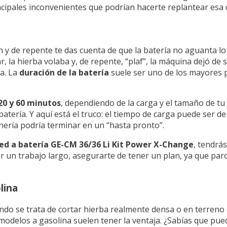
ncipales inconvenientes que podrían hacerte replantear esa
n y de repente te das cuenta de que la batería no aguanta l
 la hierba volaba y, de repente, “plaf”, la máquina dejó de s
a. La
duración de la batería
suele ser uno de los mayores
20 y 60 minutos
, dependiendo de la carga y el tamaño de tu 
ería. Y aquí está el truco: el tiempo de carga puede ser d
nería podría terminar en un “hasta pronto”.
ped a batería GE-CM 36/36 Li Kit Power X-Change
, tendrá
cer un trabajo largo, asegurarte de tener un plan, ya que p
lina
ndo se trata de cortar hierba realmente densa o en terreno 
 modelos a gasolina suelen tener la ventaja. ¿Sabías que pu