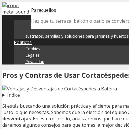
Skip
Paracuellos
to
content
Haz que tu terraza, balcón o patio se convier
sustratos, semillas y soluciones para jardines y huerto
Políticas
Cookies
Legales
Privacidad
Pros y Contras de Usar Cortacéspedes
Índice
Si estás buscando una solución práctica y eficiente para m
justo lo que necesitas. Sabemos que la elección del equip
desventajas
. En este recorrido, analizaremos qué hace q
daremos algunos consejos para que tomes la mejor decisión