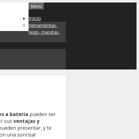
Menu
Inicio
Herramientas,
riego, macetas,
s a batería
pueden ser
er sus
ventajas y
pueden presentar, y te
on una sonrisa!