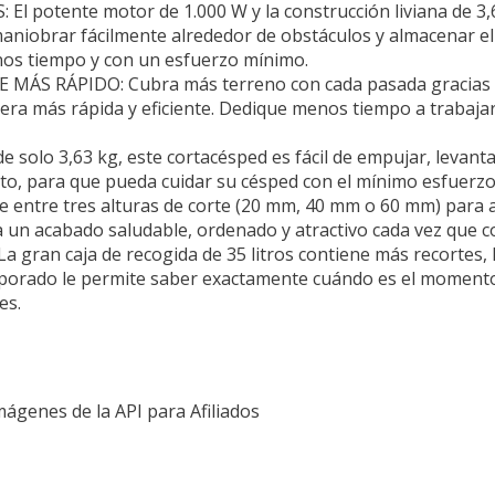
potente motor de 1.000 W y la construcción liviana de 3,6
niobrar fácilmente alrededor de obstáculos y almacenar el
nos tiempo y con un esfuerzo mínimo.
 RÁPIDO: Cubra más terreno con cada pasada gracias al
nera más rápida y eficiente. Dedique menos tiempo a trabajar
olo 3,63 kg, este cortacésped es fácil de empujar, levantar
ento, para que pueda cuidar su césped con el mínimo esfuerzo
entre tres alturas de corte (20 mm, 40 mm o 60 mm) para a
 un acabado saludable, ordenado y atractivo cada vez que co
ran caja de recogida de 35 litros contiene más recortes, l
ncorporado le permite saber exactamente cuándo es el moment
es.
Imágenes de la API para Afiliados