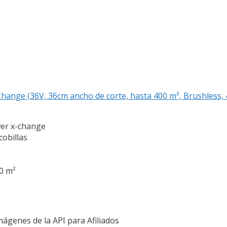
Change (36V, 36cm ancho de corte, hasta 400 m², Brushless, 
wer x-change
cobillas
0 m²
Imágenes de la API para Afiliados