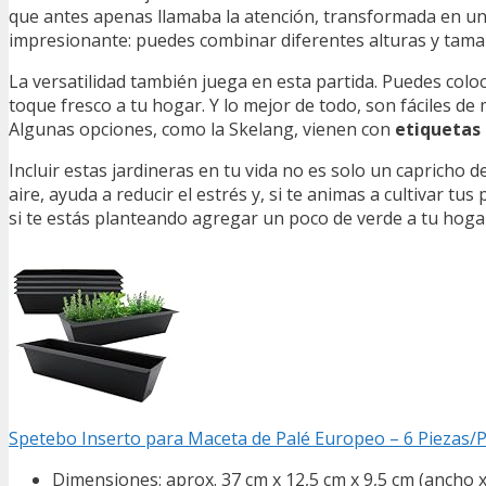
que antes apenas llamaba la atención, transformada en u
impresionante: puedes combinar diferentes alturas y tam
La versatilidad también juega en esta partida. Puedes colo
toque fresco a tu hogar. Y lo mejor de todo, son fáciles de
Algunas opciones, como la Skelang, vienen con
etiquetas
Incluir estas jardineras en tu vida no es solo un capricho 
aire, ayuda a reducir el estrés y, si te animas a cultivar tus
si te estás planteando agregar un poco de verde a tu hogar
Spetebo Inserto para Maceta de Palé Europeo – 6 Piezas/Pl
Dimensiones: aprox. 37 cm x 12,5 cm x 9,5 cm (ancho x