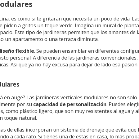
modulares
cina, es como si te gritaran que necesita un poco de vida. La
e piden a gritos un toque verde. Imagina un mural de planta
pacio. Este tipo de jardineras permiten que los amantes de 
o un apartamento o una terraza diminuta.
diseño flexible
. Se pueden ensamblar en diferentes configur
sto personal. A diferencia de las jardineras convencionales,
as. Así que ya no hay excusa para dejar de lado esa pasión po
dulares
tá en auge? Las jardineras verticales modulares no son sol
palmente por su
capacidad de personalización
. Puedes eleg
, como plástico ligero, que son muy resistentes al agua y al 
n toque natural.
as de ellas incorporan un sistema de drenaje que evita que 
do a cada rato. Si tienes una de estas en casa, lo más proba