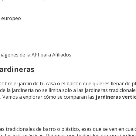
et europeo
Imágenes de la API para Afiliados
ardineras
re el jardín de tu casa o el balcón que quieres llenar de p
 la jardinería no se limita solo a las jardineras tradicionale
os. Vamos a explorar cómo se comparan las
jardineras verti
s tradicionales de barro o plástico, esas que se ven en cual
n las más prácticas. Digamos que te decides por una jardine