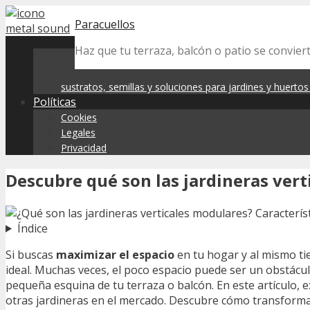
Skip
Paracuellos
to
content
Haz que tu terraza, balcón o patio se convier
sustratos, semillas y soluciones para jardines y huerto
Políticas
Cookies
Legales
Privacidad
Descubre qué son las jardineras ver
Índice
Si buscas
maximizar el espacio
en tu hogar y al mismo t
ideal. Muchas veces, el poco espacio puede ser un obstácul
pequeña esquina de tu terraza o balcón. En este artículo, 
otras jardineras en el mercado. Descubre cómo transformar 