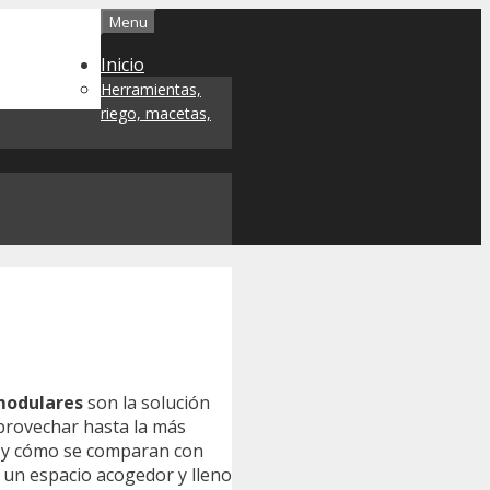
Menu
Inicio
Herramientas,
riego, macetas,
 modulares
son la solución
aprovechar hasta la más
as y cómo se comparan con
o un espacio acogedor y lleno