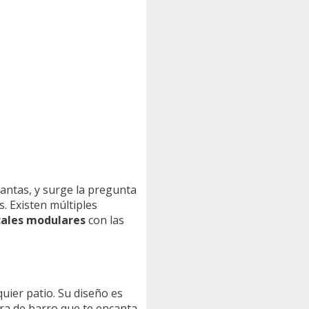
lantas, y surge la pregunta
s. Existen múltiples
cales modulares
con las
quier patio. Su diseño es
ra de barro que te encanta,