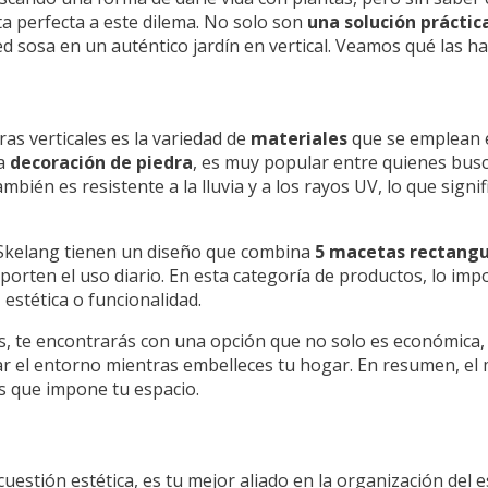
ta perfecta a este dilema. No solo son
una solución práctic
d sosa en un auténtico jardín en vertical. Veamos qué las ha
as verticales es la variedad de
materiales
que se emplean e
la
decoración de piedra
, es muy popular entre quienes busc
mbién es resistente a la lluvia y a los rayos UV, lo que signi
as Skelang tienen un diseño que combina
5 macetas rectangu
porten el uso diario. En esta categoría de productos, lo imp
 estética o funcionalidad.
os, te encontrarás con una opción que no solo es económica
r el entorno mientras embelleces tu hogar. En resumen, el m
es que impone tu espacio.
cuestión estética, es tu mejor aliado en la organización del