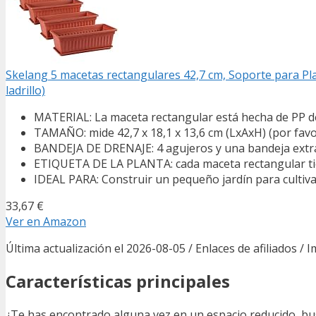
Skelang 5 macetas rectangulares 42,7 cm, Soporte para Plan
ladrillo)
MATERIAL: La maceta rectangular está hecha de PP de 
TAMAÑO: mide 42,7 x 18,1 x 13,6 cm (LxAxH) (por favo
BANDEJA DE DRENAJE: 4 agujeros y una bandeja extraí
ETIQUETA DE LA PLANTA: cada maceta rectangular tien
IDEAL PARA: Construir un pequeño jardín para cultivar
33,67 €
Ver en Amazon
Última actualización el 2026-08-05 / Enlaces de afiliados / 
Características principales
¿Te has encontrado alguna vez en un espacio reducido, bu