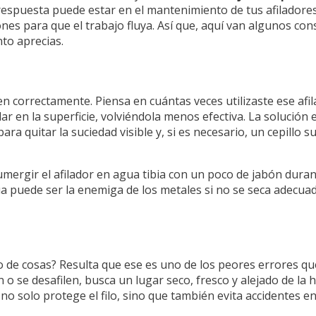
 respuesta puede estar en el mantenimiento de tus afiladores 
s para que el trabajo fluya. Así que, aquí van algunos cons
nto aprecias.
n correctamente. Piensa en cuántas veces utilizaste ese afi
r en la superficie, volviéndola menos efectiva. La solución e
ara quitar la suciedad visible y, si es necesario, un cepillo 
sumergir el afilador en agua tibia con un poco de jabón dur
gua puede ser la enemiga de los metales si no se seca adecu
o de cosas? Resulta que ese es uno de los peores errores qu
 o se desafilen, busca un lugar seco, fresco y alejado de l
o solo protege el filo, sino que también evita accidentes en 