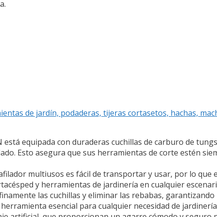
a.
ntas de jardín, podaderas, tijeras cortasetos, hachas, mach
 está equipada con duraderas cuchillas de carburo de tung
filado. Esto asegura que sus herramientas de corte estén s
afilador multiusos es fácil de transportar y usar, por lo que
 cortacésped y herramientas de jardinería en cualquier escenari
inamente las cuchillas y eliminar las rebabas, garantizando
herramienta esencial para cualquier necesidad de jardinería 
 artificial, que proporcionan un agarre cómodo y seguro par