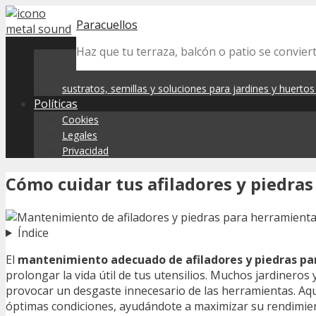
Skip
Paracuellos
to
content
Haz que tu terraza, balcón o patio se convier
sustratos, semillas y soluciones para jardines y huerto
Políticas
Cookies
Legales
Privacidad
Cómo cuidar tus afiladores y piedras
Índice
El
mantenimiento adecuado de afiladores y piedras pa
prolongar la vida útil de tus utensilios. Muchos jardineros
provocar un desgaste innecesario de las herramientas. A
óptimas condiciones, ayudándote a maximizar su rendimient