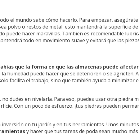
todo el mundo sabe cómo hacerlo. Para empezar, asegúrate de
sea polvo o restos de metal, esto mantendrá la superficie de
o puede hacer maravillas. También es recomendable lubrica
mantendrá todo en movimiento suave y evitará que las pieza
Sabías que la forma en que las almacenas puede afectar
 la humedad puede hacer que se deterioren o se agrieten. An
lo facilita el trabajo, sino que también ayuda a minimizar e
, no dudes en nivelarla. Para eso, puedes usar otra piedra 
erficie. Con un poco de esfuerzo, ¡tus piedras pueden perma
na inversión en tu jardín y en tus herramientas. Unos minuto
rramientas
y hacer que tus tareas de poda sean mucho más 