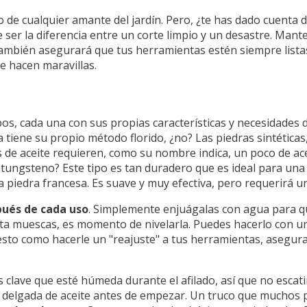
 de cualquier amante del jardín. Pero, ¿te has dado cuenta de
 ser la diferencia entre un corte limpio y un desastre. Ma
 también asegurará que tus herramientas estén siempre listas 
e hacen maravillas.
tipos, cada una con sus propias características y necesidade
a tiene su propio método florido, ¿no? Las piedras sintética
 de aceite requieren, como su nombre indica, un poco de ac
tungsteno? Este tipo es tan duradero que es ideal para una
la piedra francesa. Es suave y muy efectiva, pero requerirá 
pués de cada uso
. Simplemente enjuágalas con agua para qu
nta muescas, es momento de nivelarla. Puedes hacerlo con u
 esto como hacerle un "reajuste" a tus herramientas, asegu
es clave que esté húmeda durante el afilado, así que no escat
pa delgada de aceite antes de empezar. Un truco que muchos 