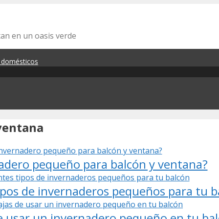
tan en un oasis verde
s domésticos
ventana
adero pequeño para balcón y ventana?
tipos de invernaderos pequeños para tu b
de usar un invernadero pequeño en tu ba