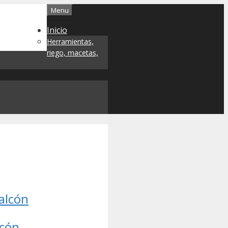
Menu
Inicio
Herramientas,
riego, macetas,
alcón
lcón