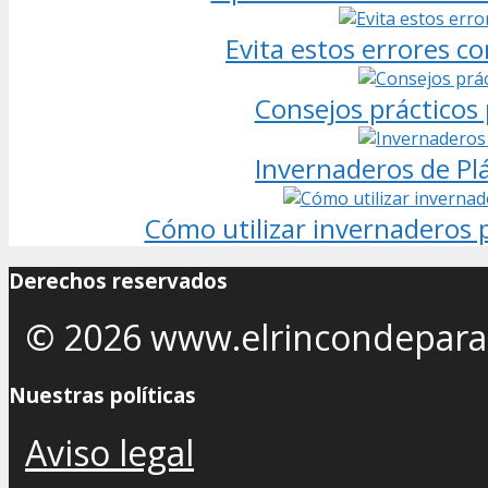
Evita estos errores c
Consejos prácticos
Invernaderos de Plá
Cómo utilizar invernaderos p
Derechos reservados
© 2026 www.elrincondepara
Nuestras políticas
Aviso legal