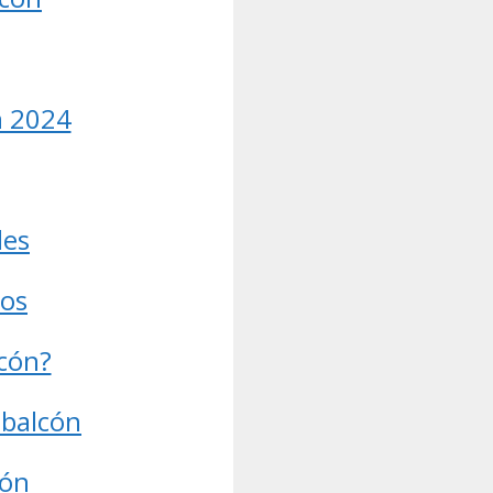
n 2024
les
ños
cón?
 balcón
cón