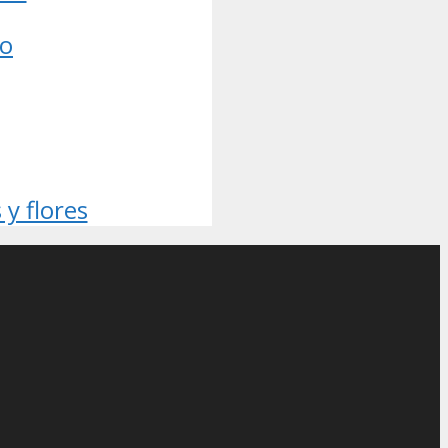
ño
y flores