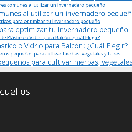
omunes al utilizar un invernadero peque
 para optimizar tu invernadero pequeño
stico o Vidrio para Balcón: ¿Cuál Elegir?
equeños para cultivar hierbas, vegetales 
cuellos