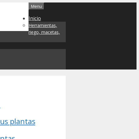
Menu
Inicio
Herramientas,
riego, macetas,
?
tus plantas
antas