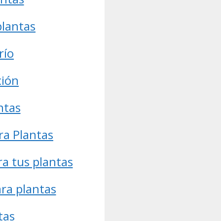
plantas
río
ción
ntas
ra Plantas
ra tus plantas
ra plantas
tas