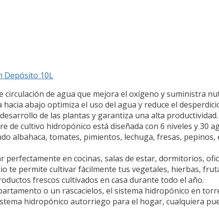
on Depósito 10L
de circulación de agua que mejora el oxígeno y suministra nu
ba hacia abajo optimiza el uso del agua y reduce el desperdici
desarrollo de las plantas y garantiza una alta productividad.
re de cultivo hidropónico está diseñada con 6 niveles y 30 a
endo albahaca, tomates, pimientos, lechuga, fresas, pepinos, 
 perfectamente en cocinas, salas de estar, dormitorios, ofic
te permite cultivar fácilmente tus vegetales, hierbas, fruta
roductos frescos cultivados en casa durante todo el año.
apartamento o un rascacielos, el sistema hidropónico en torr
e sistema hidropónico autorriego para el hogar, cualquiera p