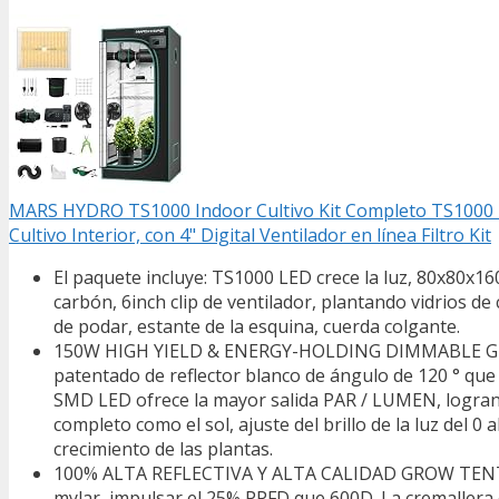
MARS HYDRO TS1000 Indoor Cultivo Kit Completo TS1000 
Cultivo Interior, con 4" Digital Ventilador en línea Filtro Kit
El paquete incluye: TS1000 LED crece la luz, 80x80x160
carbón, 6inch clip de ventilador, plantando vidrios de
de podar, estante de la esquina, cuerda colgante.
150W HIGH YIELD & ENERGY-HOLDING DIMMABLE GROW 
patentado de reflector blanco de ángulo de 120 ° que
SMD LED ofrece la mayor salida PAR / LUMEN, logra
completo como el sol, ajuste del brillo de la luz del 
crecimiento de las plantas.
100% ALTA REFLECTIVA Y ALTA CALIDAD GROW TENT: El i
mylar, impulsar el 25% PPFD que 600D. La cremallera es