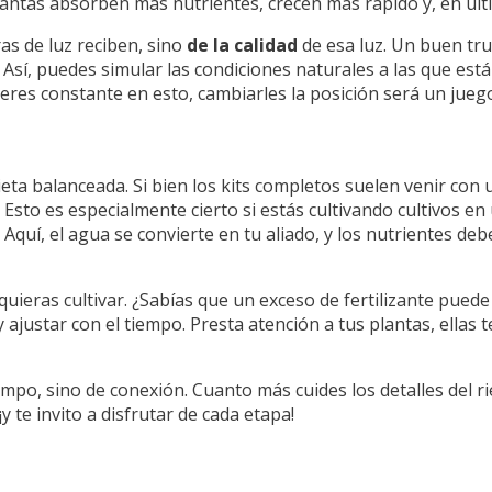
 plantas absorben más nutrientes, crecen más rápido y, en úl
as de luz reciben, sino
de la calidad
de esa luz. Un buen tr
s. Así, puedes simular las condiciones naturales a las que es
eres constante en esto, cambiarles la posición será un juego
eta balanceada. Si bien los kits completos suelen venir con 
 Esto es especialmente cierto si estás cultivando cultivos e
. Aquí, el agua se convierte en tu aliado, y los nutrientes de
e quieras cultivar. ¿Sabías que un exceso de fertilizante pue
ustar con el tiempo. Presta atención a tus plantas, ellas te
mpo, sino de conexión. Cuanto más cuides los detalles del rieg
 te invito a disfrutar de cada etapa!