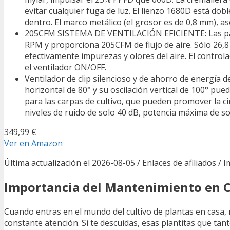
evitar cualquier fuga de luz. El lienzo 1680D está do
dentro. El marco metálico (el grosor es de 0,8 mm), as
205CFM SISTEMA DE VENTILACIÓN EFICIENTE: Las palas 
RPM y proporciona 205CFM de flujo de aire. Sólo 26,8 
efectivamente impurezas y olores del aire. El contr
el ventilador ON/OFF.
Ventilador de clip silencioso y de ahorro de energía d
horizontal de 80° y su oscilación vertical de 100° pue
para las carpas de cultivo, que pueden promover la circ
niveles de ruido de solo 40 dB, potencia máxima de so
349,99 €
Ver en Amazon
Última actualización el 2026-08-05 / Enlaces de afiliados / 
Importancia del Mantenimiento en Cu
Cuando entras en el mundo del cultivo de plantas en casa,
constante atención. Si te descuidas, esas plantitas que ta