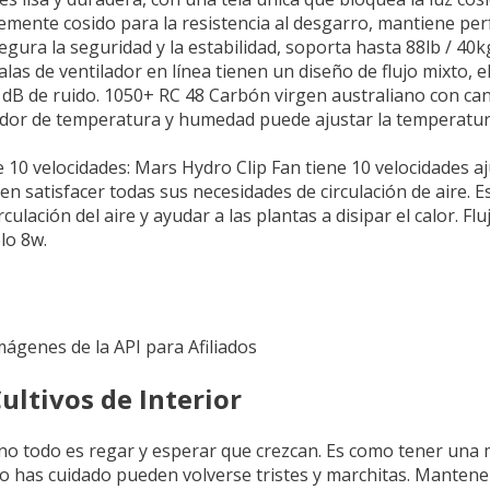
blemente cosido para la resistencia al desgarro, mantiene pe
egura la seguridad y la estabilidad, soporta hasta 88lb / 40k
de ventilador en línea tienen un diseño de flujo mixto, el
dB de ruido. 1050+ RC 48 Carbón virgen australiano con canal
olador de temperatura y humedad puede ajustar la temperatu
e 10 velocidades: Mars Hydro Clip Fan tiene 10 velocidades aj
den satisfacer todas sus necesidades de circulación de aire.
ulación del aire y ayudar a las plantas a disipar el calor. Fl
lo 8w.
Imágenes de la API para Afiliados
ltivos de Interior
 no todo es regar y esperar que crezcan. Es como tener una 
nto has cuidado pueden volverse tristes y marchitas. Mantene