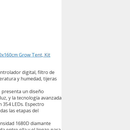
0x160cm Grow Tent, Kit
rolador digital, filtro de
peratura y humedad, tijeras
presenta un diseño
uz, y la tecnología avanzada
 354 LEDs. Espectro
odas las etapas del
densidad 1680D diamante
a entre ella y el lienzo para