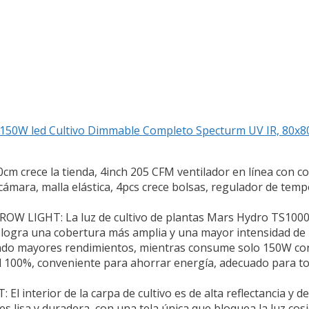
150W led Cultivo Dimmable Completo Specturm UV IR, 80x8
cm crece la tienda, 4inch 205 CFM ventilador en línea con cont
 cámara, malla elástica, 4pcs crece bolsas, regulador de tem
LIGHT: La luz de cultivo de plantas Mars Hydro TS1000 
 logra una cobertura más amplia y una mayor intensidad de l
ndo mayores rendimientos, mientras consume solo 150W con
0 al 100%, conveniente para ahorrar energía, adecuado para t
nterior de la carpa de cultivo es de alta reflectancia y 
 lisa y duradera, con una tela única que bloquea la luz cosid