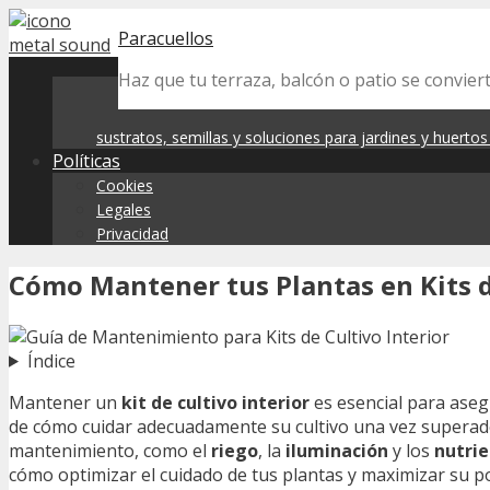
Skip
Paracuellos
to
content
Haz que tu terraza, balcón o patio se convier
sustratos, semillas y soluciones para jardines y huerto
Políticas
Cookies
Legales
Privacidad
Cómo Mantener tus Plantas en Kits d
Índice
Mantener un
kit de cultivo interior
es esencial para aseg
de cómo cuidar adecuadamente su cultivo una vez superado
mantenimiento, como el
riego
, la
iluminación
y los
nutri
cómo optimizar el cuidado de tus plantas y maximizar su pot