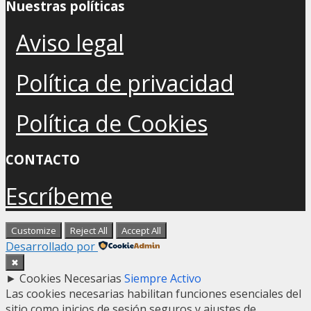
Nuestras políticas
Aviso legal
Política de privacidad
Política de Cookies
CONTACTO
Escríbeme
Customize
Reject All
Accept All
Desarrollado por
✖
►
Cookies Necesarias
Siempre Activo
Las cookies necesarias habilitan funciones esenciales del
sitio como inicios de sesión seguros y ajustes de