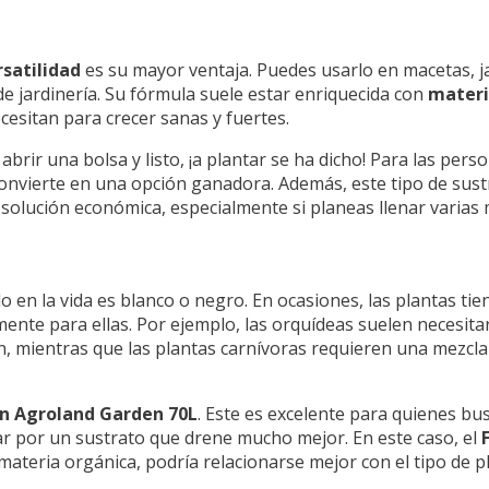
rsatilidad
es su mayor ventaja. Puedes usarlo en macetas, j
e jardinería. Su fórmula suele estar enriquecida con
materi
ecesitan para crecer sanas y fuertes.
 abrir una bolsa y listo, ¡a plantar se ha dicho! Para las per
 convierte en una opción ganadora. Además, este tipo de sust
a solución económica, especialmente si planeas llenar varias
do en la vida es blanco o negro. En ocasiones, las plantas ti
ente para ellas. Por ejemplo, las orquídeas suelen necesita
n, mientras que las plantas carnívoras requieren una mezcla
ín Agroland Garden 70L
. Este es excelente para quienes b
tar por un sustrato que drene mucho mejor. En este caso, el
materia orgánica, podría relacionarse mejor con el tipo de p