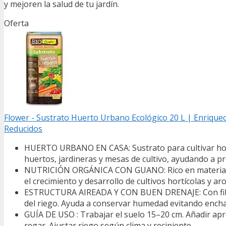
y mejoren la salud de tu jardín.
Oferta
Flower - Sustrato Huerto Urbano Ecológico 20 L | Enriquec
Reducidos
HUERTO URBANO EN CASA: Sustrato para cultivar horta
huertos, jardineras y mesas de cultivo, ayudando a p
NUTRICIÓN ORGÁNICA CON GUANO: Rico en materia or
el crecimiento y desarrollo de cultivos hortícolas y a
ESTRUCTURA AIREADA Y CON BUEN DRENAJE: Con fibra d
del riego. Ayuda a conservar humedad evitando encha
GUÍA DE USO : Trabajar el suelo 15–20 cm. Añadir apro
regar. Ajustar riego según clima y recipiente.