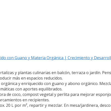
ido con Guano y Materia Orgánica | Crecimiento y Desarroll
lizas y plantas culinarias en balcón, terraza o jardín. Pen
roducir más en espacios reducidos.
gánica y enriquecido con guano y abono orgánico. Mezcl
romáticas con aportes equilibrados.
e coco, compost vegetal y perlita para mejorar esponjosi
rcamientos en recipientes.
x. 20 L por m², repartir y mezclar. En mesa/jardinera, desco