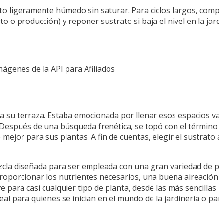
geramente húmedo sin saturar. Para ciclos largos, comple
o o producción) y reponer sustrato si baja el nivel en la jar
Imágenes de la API para Afiliados
a su terraza. Estaba emocionada por llenar esos espacios va
Después de una búsqueda frenética, se topó con el término 
o mejor para sus plantas. A fin de cuentas, elegir el sustra
cla diseñada para ser empleada con una gran variedad de pl
proporcionar los nutrientes necesarios, una buena aireación
ve para casi cualquier tipo de planta, desde las más sencilla
eal para quienes se inician en el mundo de la jardinería o p