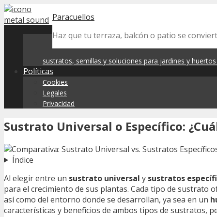
Skip
Paracuellos
to
content
Haz que tu terraza, balcón o patio se convier
sustratos, semillas y soluciones para jardines y huerto
Políticas
Cookies
Legales
Privacidad
Sustrato Universal o Específico: ¿Cuá
Índice
Al elegir entre un
sustrato universal
y
sustratos específ
para el crecimiento de sus plantas. Cada tipo de sustrato 
así como del entorno donde se desarrollan, ya sea en un
h
características y beneficios de ambos tipos de sustratos, 