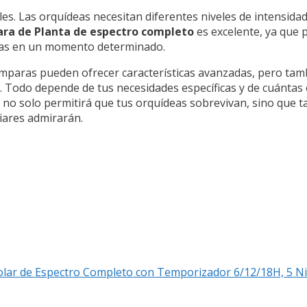
es. Las orquídeas necesitan diferentes niveles de intensida
ra de Planta de espectro completo
es excelente, ya que p
ntas en un momento determinado.
 lámparas pueden ofrecer características avanzadas, pero ta
. Todo depende de tus necesidades específicas y de cuántas 
a no solo permitirá que tus orquídeas sobrevivan, sino que 
iares admirarán.
Solar de Espectro Completo con Temporizador 6/12/18H, 5 N