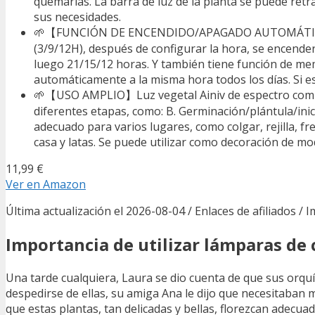
quemarlas. La barra de luz de la planta se puede retra
sus necesidades.
🌱【FUNCIÓN DE ENCENDIDO/APAGADO AUTOMÁTICO】: La
(3/9/12H), después de configurar la hora, se encend
luego 21/15/12 horas. Y también tiene función de mem
automáticamente a la misma hora todos los días. Si es
🌱【USO AMPLIO】Luz vegetal Ainiv de espectro completo
diferentes etapas, como: B. Germinación/plántula/inici
adecuado para varios lugares, como colgar, rejilla, fre
casa y latas. Se puede utilizar como decoración de mo
11,99 €
Ver en Amazon
Última actualización el 2026-08-04 / Enlaces de afiliados / 
Importancia de utilizar lámparas de
Una tarde cualquiera, Laura se dio cuenta de que sus orqu
despedirse de ellas, su amiga Ana le dijo que necesitaban 
que estas plantas, tan delicadas y bellas, florezcan ade