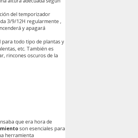
r una altura adecuada según
ión del temporizador
nda 3/9/12H regularmente ,
 encenderá y apagará
 para todo tipo de plantas y
ulentas, etc. También es
ar, rincones oscuros de la
pensaba que era hora de
imiento
son esenciales para
una herramienta