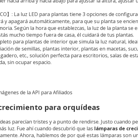
er hacia arriba y hacia abajo para ajustar la altura, ajusta
 luz LED para plantas tiene 3 opciones de configurac
erá y apagará automáticamente, para que su planta se encie
oria. Según la hora que establezcas, la luz de la planta se
tás mucho tiempo fuera de casa, él cuidará de tus plantas.
 para plantas de interior que simula la luz natural, ideal
ación de semillas, plantas interior, plantas en macetas, suc
gadero, etc., solución perfecta para escritorios, salas de est
da, sin ocupar espacio.
Imágenes de la API para Afiliados
 crecimiento para orquídeas
ídeas parecían tristes y a punto de rendirse. Justo cuando 
más luz. Fue ahí cuando descubrió que las
lámparas de crec
cuadamente. Ahora, hablemos de por qué estas lámparas son 