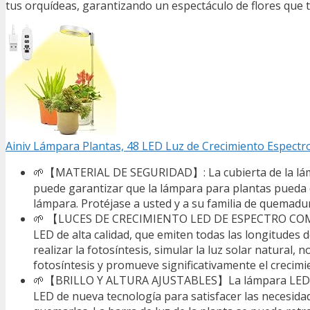
tus orquídeas, garantizando un espectáculo de flores que 
Ainiv Lámpara Plantas, 48 LED Luz de Crecimiento Espect
🌱【MATERIAL DE SEGURIDAD】: La cubierta de la lámpa
puede garantizar que la lámpara para plantas pueda di
lámpara. Protéjase a usted y a su familia de quemadur
🌱 【LUCES DE CRECIMIENTO LED DE ESPECTRO COMPL
LED de alta calidad, que emiten todas las longitudes 
realizar la fotosíntesis, simular la luz solar natural
fotosíntesis y promueve significativamente el crecimie
🌱【BRILLO Y ALTURA AJUSTABLES】La lámpara LED de cr
LED de nueva tecnología para satisfacer las necesida