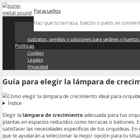
Skip
Paracuellos
to
content
Haz que tu terraza, balcón o patio se convier
sustratos, semillas y soluciones para jardines y huerto
Políticas
Cookies
Legales
Privacidad
Guía para elegir la lámpara de creci
Índice
Elegir la
lámpara de crecimiento
adecuada para tus orquíd
plantas en espacios reducidos como terrazas o balcones. E
satisfacer las necesidades específicas de tus orquídeas. E
que te ayudarán a seleccionar la mejor opción para tu situa