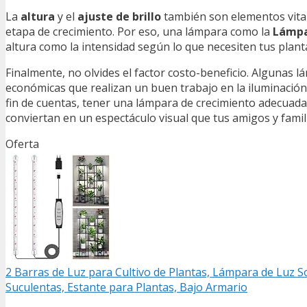
La
altura
y el
ajuste de brillo
también son elementos vital
etapa de crecimiento. Por eso, una lámpara como la
Lámpa
altura como la intensidad según lo que necesiten tus pla
Finalmente, no olvides el factor costo-beneficio. Algunas
económicas que realizan un buen trabajo en la iluminación
fin de cuentas, tener una lámpara de crecimiento adecuad
conviertan en un espectáculo visual que tus amigos y famil
Oferta
2 Barras de Luz para Cultivo de Plantas, Lámpara de Luz 
Suculentas, Estante para Plantas, Bajo Armario