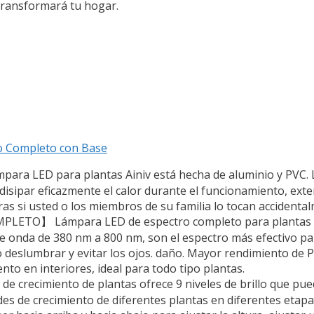
transformará tu hogar.
ro Completo con Base
ra LED para plantas Ainiv está hecha de aluminio y PVC. L
sipar eficazmente el calor durante el funcionamiento, extend
as si usted o los miembros de su familia lo tocan accidenta
ETO】 Lámpara LED de espectro completo para plantas co
de onda de 380 nm a 800 nm, son el espectro más efectivo pa
, no deslumbrar y evitar los ojos. daño. Mayor rendimiento d
nto en interiores, ideal para todo tipo plantas.
ecimiento de plantas ofrece 9 niveles de brillo que puede 
des de crecimiento de diferentes plantas en diferentes etap