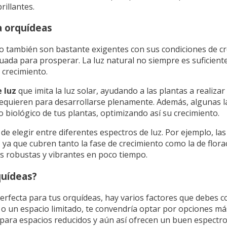
rillantes.
a orquídeas
 también son bastante exigentes con sus condiciones de cr
cuada para prosperar. La luz natural no siempre es suficient
 crecimiento.
 luz
que imita la luz solar, ayudando a las plantas a realiza
ue requieren para desarrollarse plenamente. Además, algunas
 biológico de tus plantas, optimizando así su crecimiento.
d de elegir entre diferentes espectros de luz. Por ejemplo, l
, ya que cubren tanto la fase de crecimiento como la de florac
s robustas y vibrantes en poco tiempo.
quídeas?
erfecta para tus orquídeas, hay varios factores que debes co
te o un espacio limitado, te convendría optar por opciones 
s para espacios reducidos y aún así ofrecen un buen espectro 