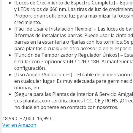
[Luces de Crecimiento de Espectro Completo] – Equipad
y LEDs rojos de 660 nm. Las tiras de luz de crecimien
Proporcionan suficiente luz para maximizar la fotosínt
crecimiento.
[Fácil de Usar e Instalación Flexible] – Las luces de b
3 formas de instalar las barras. Puede usar la cinta adh
barras en la estantería o fijarlas con los tornillos. 
para plantas o cualquier otro accesorio en el espacio 
[Función de Temporizador y Regulador Únicos] – Esta
circular con 3 opciones: 6H / 12H / 18H. Al mantener
configuración.
[Uso Amplio/Aplicaciones] – El cable de alimentación t
en cualquier lugar. Es muy adecuada para germinación,
oficinas, etc.
[Segura para las Plantas de Interior & Servicio Amigab
sus plantas, con certificaciones FCC, CE y ROHS. ¡Ofre
no dude en ponerse en contacto con nosotros.
18,99 €
−2,00 €
16,99 €
Ver en Amazon