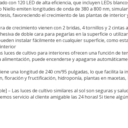
o con 120 LED de alta eficiencia, que incluyen LEDs blancos
to Niello emiten longitudes de onda de 380 a 800 nm, simuland
esis, favoreciendo el crecimiento de las plantas de interior
arra de crecimiento vienen con 2 bridas, 4 tornillos y 2 cintas
esiva de doble cara para pegarlas en la superficie o utilizar 
Se pueden instalar fácilmente en cualquier superficie, como es
interior
s luces de cultivo para interiores ofrecen una función de 
 la alimentación, puede encenderse y apagarse automáticame
iene una longitud de 240 cm/95 pulgadas, lo que facilita la in
 floración y fructificación, hidroponía, plantas en macetas,
le] – Las luces de cultivo similares al sol son seguras y salu
cemos servicio al cliente amigable las 24 horas! Si tiene alg