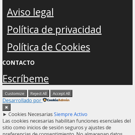
Aviso legal
Política de privacidad
Política de Cookies
CONTACTO
Escríbeme
Customize
Reject All
Accept All
Desarrollado por
✖
►
Cookies Necesarias
Siempre Activo
Las cookies necesarias habilitan funciones esenciales del
sitio como inicios de sesión seguros y ajustes de
preferencias de consentimiento. No almacenan datos