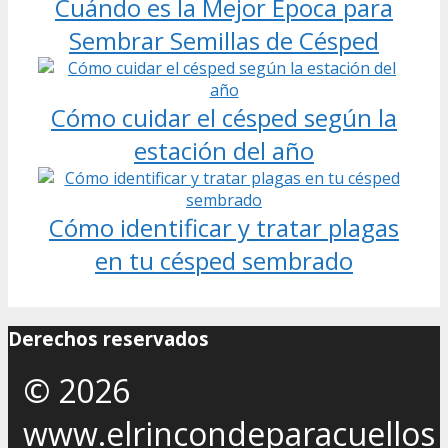
Cuándo es la Mejor Época para
Sembrar Semillas de Césped
Cómo cuidar el césped según la
estación del año
Cómo identificar y tratar plagas
en tu césped sembrado
Derechos reservados
© 2026
www.elrincondeparacuellos